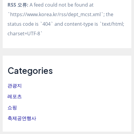
RSS 오류:
A feed could not be found at
`https://www.korea.kr/rss/dept_mcst.xml`; the
status code is `404` and content-type is `text/html;
charset=UTF-8`
Categories
관광지
레포츠
쇼핑
축제공연행사