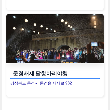
문경새재 달항아리야행
경상북도 문경시 문경읍 새재로 932