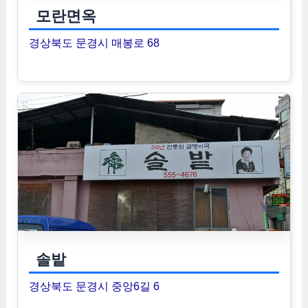
모란면옥
경상북도 문경시 매봉로 68
솔밭
경상북도 문경시 중앙6길 6