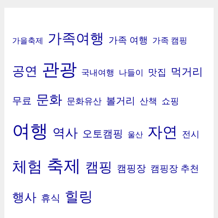
가족여행
가족 여행
가족 캠핑
가을축제
관광
공연
먹거리
맛집
국내여행
나들이
문화
무료
볼거리
문화유산
산책
쇼핑
여행
자연
역사
오토캠핑
전시
울산
축제
체험
캠핑
캠핑장
캠핑장 추천
힐링
행사
휴식