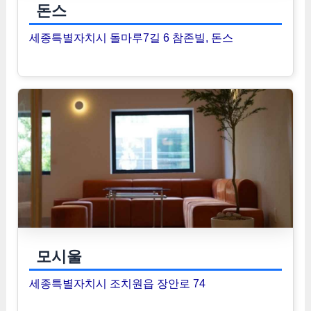
돈스
세종특별자치시 돌마루7길 6 참존빌, 돈스
모시울
세종특별자치시 조치원읍 장안로 74