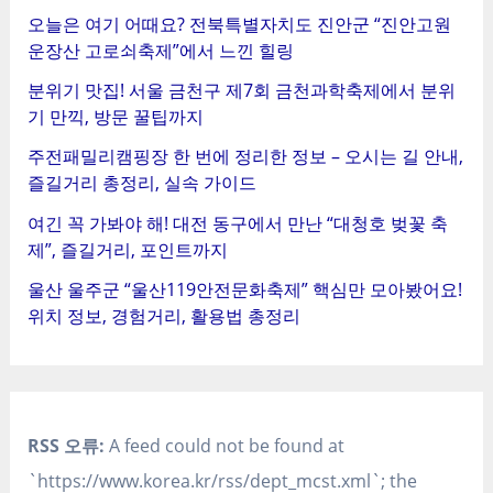
오늘은 여기 어때요? 전북특별자치도 진안군 “진안고원
운장산 고로쇠축제”에서 느낀 힐링
분위기 맛집! 서울 금천구 제7회 금천과학축제에서 분위
기 만끽, 방문 꿀팁까지
주전패밀리캠핑장 한 번에 정리한 정보 – 오시는 길 안내,
즐길거리 총정리, 실속 가이드
여긴 꼭 가봐야 해! 대전 동구에서 만난 “대청호 벚꽃 축
제”, 즐길거리, 포인트까지
울산 울주군 “울산119안전문화축제” 핵심만 모아봤어요!
위치 정보, 경험거리, 활용법 총정리
RSS 오류:
A feed could not be found at
`https://www.korea.kr/rss/dept_mcst.xml`; the