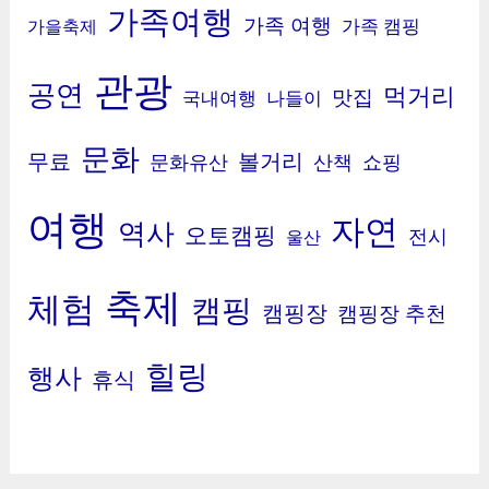
가족여행
가족 여행
가족 캠핑
가을축제
관광
공연
먹거리
맛집
국내여행
나들이
문화
무료
볼거리
문화유산
산책
쇼핑
여행
자연
역사
오토캠핑
전시
울산
축제
체험
캠핑
캠핑장
캠핑장 추천
힐링
행사
휴식