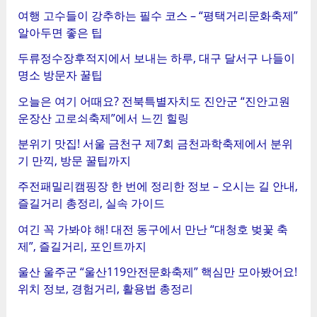
여행 고수들이 강추하는 필수 코스 – “평택거리문화축제”
알아두면 좋은 팁
두류정수장후적지에서 보내는 하루, 대구 달서구 나들이
명소 방문자 꿀팁
오늘은 여기 어때요? 전북특별자치도 진안군 “진안고원
운장산 고로쇠축제”에서 느낀 힐링
분위기 맛집! 서울 금천구 제7회 금천과학축제에서 분위
기 만끽, 방문 꿀팁까지
주전패밀리캠핑장 한 번에 정리한 정보 – 오시는 길 안내,
즐길거리 총정리, 실속 가이드
여긴 꼭 가봐야 해! 대전 동구에서 만난 “대청호 벚꽃 축
제”, 즐길거리, 포인트까지
울산 울주군 “울산119안전문화축제” 핵심만 모아봤어요!
위치 정보, 경험거리, 활용법 총정리