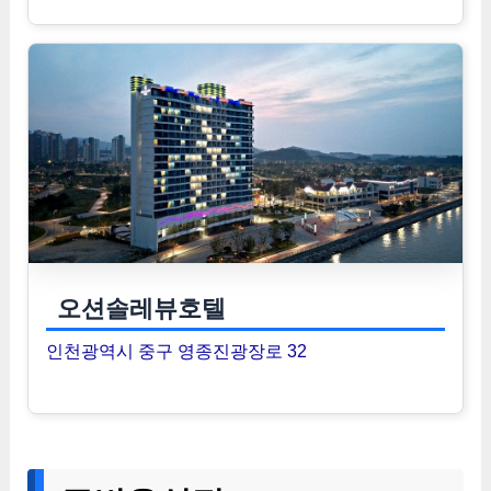
오션솔레뷰호텔
인천광역시 중구 영종진광장로 32