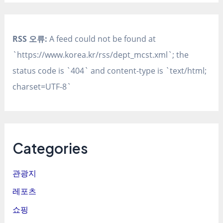
RSS 오류:
A feed could not be found at
`https://www.korea.kr/rss/dept_mcst.xml`; the
status code is `404` and content-type is `text/html;
charset=UTF-8`
Categories
관광지
레포츠
쇼핑