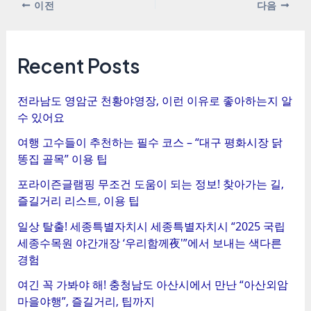
포
이전
다음
스
트
탐
Recent Posts
색
전라남도 영암군 천황야영장, 이런 이유로 좋아하는지 알
수 있어요
여행 고수들이 추천하는 필수 코스 – “대구 평화시장 닭
똥집 골목” 이용 팁
포라이즌글램핑 무조건 도움이 되는 정보! 찾아가는 길,
즐길거리 리스트, 이용 팁
일상 탈출! 세종특별자치시 세종특별자치시 “2025 국립
세종수목원 야간개장 ‘우리함께夜'”에서 보내는 색다른
경험
여긴 꼭 가봐야 해! 충청남도 아산시에서 만난 “아산외암
마을야행”, 즐길거리, 팁까지