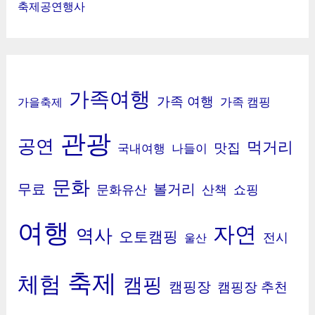
축제공연행사
가족여행
가족 여행
가족 캠핑
가을축제
관광
공연
먹거리
맛집
국내여행
나들이
문화
무료
볼거리
문화유산
산책
쇼핑
여행
자연
역사
오토캠핑
전시
울산
축제
체험
캠핑
캠핑장
캠핑장 추천